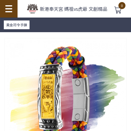
0
新港奉天宮 媽祖vs虎爺 文創精品
黃金符令手鍊