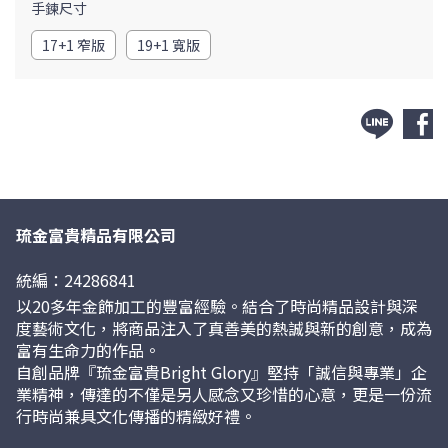
本公司黃金符令，黃金片生產及零配件組裝皆在台灣本土地
手鍊尺寸
區。
17+1 窄版
19+1 寬版
琉金富貴精品有限公司
統編：24286841
以20多年金飾加工的豐富經驗。結合了時尚精品設計與深
度藝術文化，將商品注入了真善美的熱誠與新的創意，成為
富有生命力的作品。
自創品牌『琉金富貴Bright Glory』堅持「誠信與專業」企
業精神，傳達的不僅是另人感念又珍惜的心意，更是一份流
行時尚兼具文化傳播的精緻好禮。